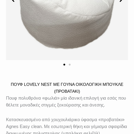
ΠΟΎΦ LOVELY NEST ΜΕ ΓΟΎΝΑ ΟΙΚΟΛΟΓΙΚΉ ΜΠΟΥΚΛΕ
(ΠΡΟΒΑΤΆΚΙ)
Πουφ πολυθρόνα «φωλιά» μία ιδανική επιλογή για εσάς που
θέλετε μοναδικές στιγμές ξεκούρασης και άνεσης.
Κατασκευασμένο από χουχουλιάρικο ύφασμα «προβατάκι»
Agnes Easy clean. Με εσωτερική θήκη και γέμισμα σφαιρίδια
διογκωμένης πολυστερίνης (μπαλάκια φελιζόλ).