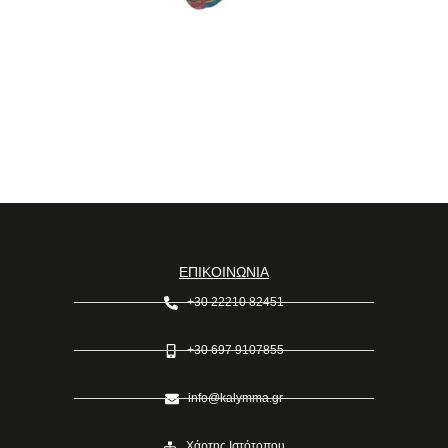
ΕΠΙΚΟΙΝΩΝΙΑ
+30 22210 82451
+30 697 9107855
info@kalymma.gr
Χάρτης Ιστότοπου