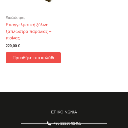
Ξαπλώστρες
Επαγγελματική ξύλινη
ξαπλώστρα παραλίας –
πισίνας
220,00
€
Προσθήκη στο καλάθι
ΕΠΙΚΟΙΝΩΝΙΑ
+30 22210 82451