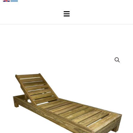
Μενού
Επαγγελματική
ξύλινη
ξαπλώστρα
παραλίας
-
πισίνας
ποσότητα