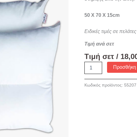
με
γέμιση
Comforel
50 X 70 Χ 15cm
ποσότητα
Ειδικές τιμές σε πελάτε
Τιμή ανά σετ
Τιμή σετ /
18,0
Προσθήκη 
Κωδικός προϊόντος:
55207