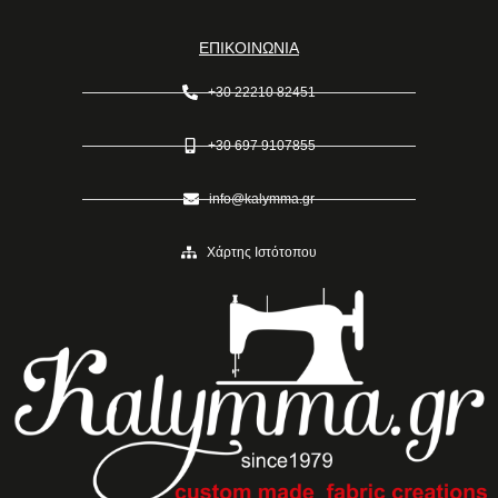
ΕΠΙΚΟΙΝΩΝΙΑ
+30 22210 82451
+30 697 9107855
info@kalymma.gr
Χάρτης Ιστότοπου